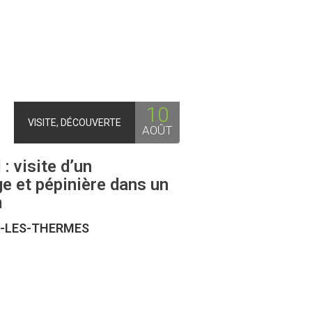
10
VISITE, DÉCOUVERTE
AOÛT
 : visite d’un
e et pépinière dans un
m
-LES-THERMES