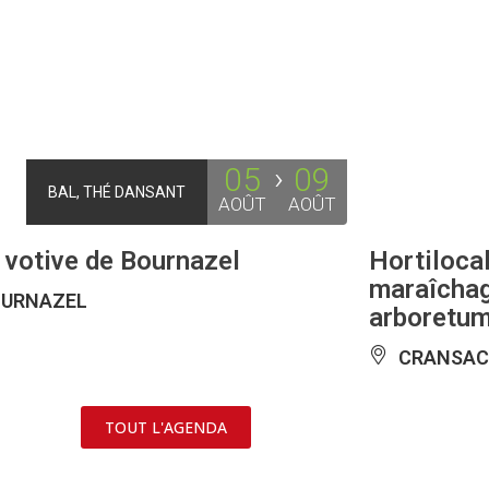
05
09
BAL, THÉ DANSANT
AOÛT
AOÛT
 votive de Bournazel
Hortilocal
maraîchag
URNAZEL
arboretu
CRANSAC
TOUT L'AGENDA