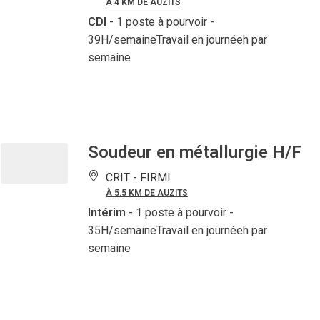
À 4 KM DE AUZITS
CDI
- 1 poste à pourvoir
-
39H/semaineTravail en journéeh par
semaine
Soudeur en métallurgie H/F
CRIT -
FIRMI
À 5.5 KM DE AUZITS
Intérim
- 1 poste à pourvoir
-
35H/semaineTravail en journéeh par
semaine