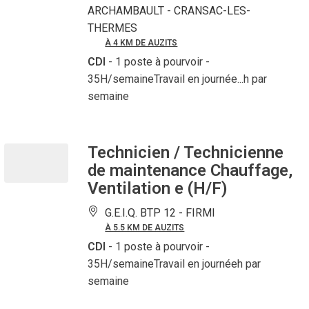
ARCHAMBAULT -
CRANSAC-LES-
THERMES
À 4 KM DE AUZITS
CDI
- 1 poste à pourvoir
-
35H/semaineTravail en journée...h par
semaine
Technicien / Technicienne
de maintenance Chauffage,
Ventilation e (H/F)
G.E.I.Q. BTP 12 -
FIRMI
À 5.5 KM DE AUZITS
CDI
- 1 poste à pourvoir
-
35H/semaineTravail en journéeh par
semaine