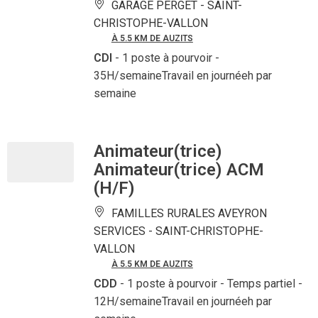
GARAGE PERGET -
SAINT-
CHRISTOPHE-VALLON
À 5.5 KM DE AUZITS
CDI
- 1 poste à pourvoir
-
35H/semaineTravail en journéeh par
semaine
Animateur(trice)
Animateur(trice) ACM
(H/F)
FAMILLES RURALES AVEYRON
SERVICES -
SAINT-CHRISTOPHE-
VALLON
À 5.5 KM DE AUZITS
CDD
- 1 poste à pourvoir
- Temps partiel -
12H/semaineTravail en journéeh par