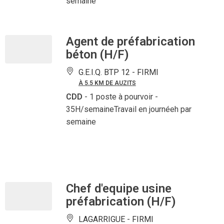
semaine
Agent de préfabrication
béton (H/F)
G.E.I.Q. BTP 12 -
FIRMI
À 5.5 KM DE AUZITS
CDD
- 1 poste à pourvoir
-
35H/semaineTravail en journéeh par
semaine
Chef d'equipe usine
préfabrication (H/F)
LAGARRIGUE -
FIRMI