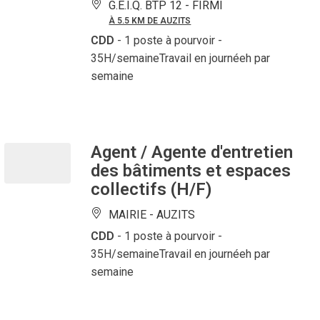
G.E.I.Q. BTP 12 -
FIRMI
À 5.5 KM DE AUZITS
CDD
- 1 poste à pourvoir
-
35H/semaineTravail en journéeh par
semaine
Agent / Agente d'entretien
des bâtiments et espaces
collectifs (H/F)
MAIRIE -
AUZITS
CDD
- 1 poste à pourvoir
-
35H/semaineTravail en journéeh par
semaine