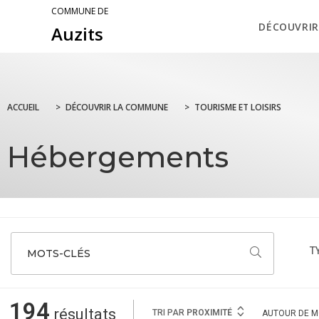
COMMUNE DE
DÉCOUVRIR
Auzits
ACCUEIL
>
DÉCOUVRIR LA COMMUNE
>
TOURISME ET LOISIRS
Hébergements
T
MOTS-CLÉS
194
résultats
TRI PAR
PROXIMITÉ
AUTOUR
DE M