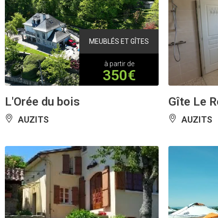
MEUBLÉS ET GÎTES
à partir de
350€
L'Orée du bois
Gîte Le 
AUZITS
AUZITS