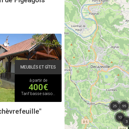
n de Figeagols
MEUBLÉS ET GÎTES
à partir de
400€
Tarif basse saison printemps
25
95
hèvrefeuille"
10
3