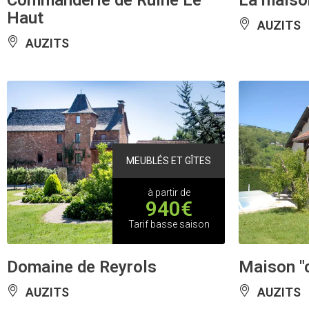
Commanderie de Rulhe Le
La maiso
Haut
AUZITS
AUZITS
MEUBLÉS ET GÎTES
à partir de
940€
Tarif basse saison
Domaine de Reyrols
Maison "c
AUZITS
AUZITS