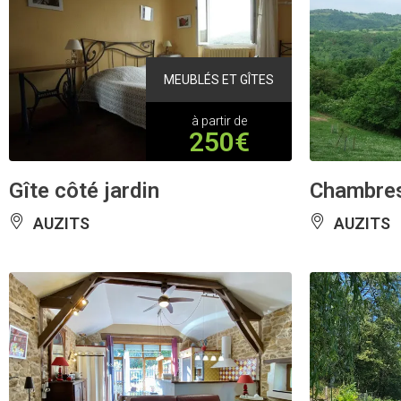
MEUBLÉS ET GÎTES
à partir de
250€
Gîte côté jardin
Chambres
AUZITS
AUZITS