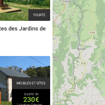
YOURTE
tes des Jardins de
MEUBLÉS ET GÎTES
à partir de
230€
Location Semaine Moyenne Saison