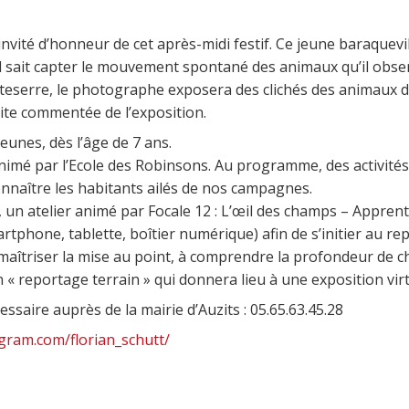
invité d’honneur de cet après-midi festif. Ce jeune baraquevi
il sait capter le mouvement spontané des animaux qu’il obser
eserre, le photographe exposera des clichés des animaux de
site commentée de l’exposition.
eunes, dès l’âge de 7 ans.
nimé par l’Ecole des Robinsons. Au programme, des activités
connaître les habitants ailés de nos campagnes.
 un atelier animé par Focale 12 : L’œil des champs – Apprenti
artphone, tablette, boîtier numérique) afin de s’initier au
à maîtriser la mise au point, à comprendre la profondeur de
« reportage terrain » qui donnera lieu à une exposition virt
essaire auprès de la mairie d’Auzits : 05.65.63.45.28
gram.com/florian_schutt/