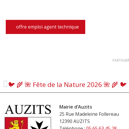
offre emploi agent technique
PARTAGER
🐦️ 🌾 🌺 Fête de la Nature 2026 🌺 🌾 🐦️
Mairie d’Auzits
25 Rue Madeleine Follereau
12390 AUZITS
Téléphone :
05 65 63 45 28