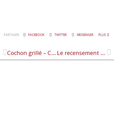
PARTAGER:
FACEBOOK
TWITTER
MESSENGER
PLUS
Cochon grillé – Comité d’animation de Rulhe – 03 juillet 2022
Le recensement militaire